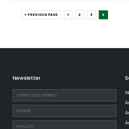
« PREVIOUS PAGE
1
2
3
4
Newsletter
S
I
Á
Ár
Á